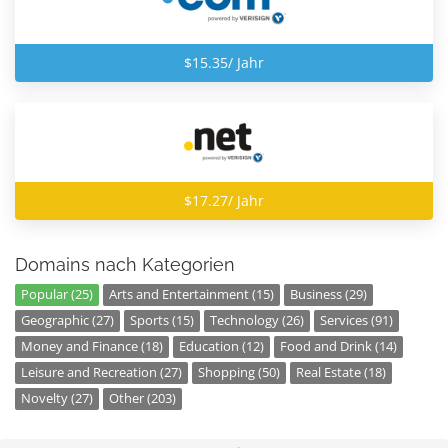
$15.35/ Jahr
$17.27/ Jahr
Domains nach Kategorien
Popular (25)
Arts and Entertainment (15)
Business (29)
Geographic (27)
Sports (15)
Technology (26)
Services (91)
Money and Finance (18)
Education (12)
Food and Drink (14)
Leisure and Recreation (27)
Shopping (50)
Real Estate (18)
Novelty (27)
Other (203)