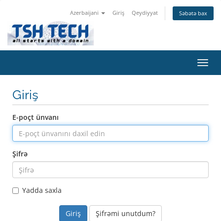
Azerbaijani
Giriş
Qeydiyyat
Səbətə bax
Naviq
keçid
Giriş
E-poçt ünvanı
Şifrə
Yadda saxla
Şifrəmi unutdum?